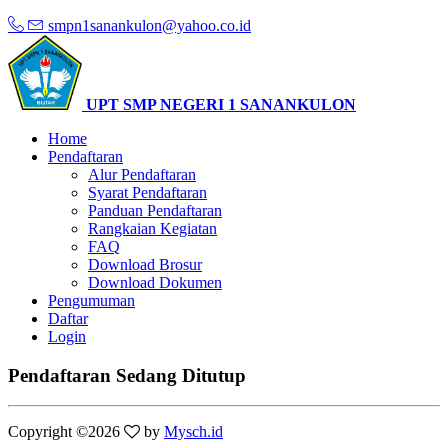
smpn1sanankulon@yahoo.co.id
UPT SMP NEGERI 1 SANANKULON
Home
Pendaftaran
Alur Pendaftaran
Syarat Pendaftaran
Panduan Pendaftaran
Rangkaian Kegiatan
FAQ
Download Brosur
Download Dokumen
Pengumuman
Daftar
Login
Pendaftaran Sedang Ditutup
Copyright ©
2026
by
Mysch.id