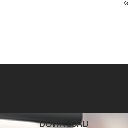
Sa
rakter Siswa: Lebih dari Sekada...
S IX TAHUN PELAJARAN 2022-2023...
AS IX TAHUN PELAJARAN 2022/2023...
% dan 50% DARING...
N DARING...
Tahun Pelajaran 2023-2024...
DOWNLOAD