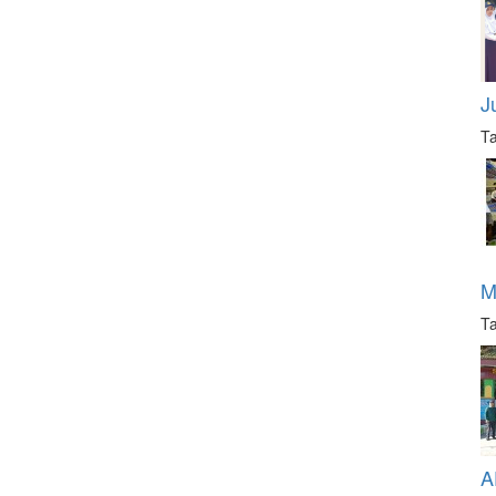
J
Ta
M
Ta
A