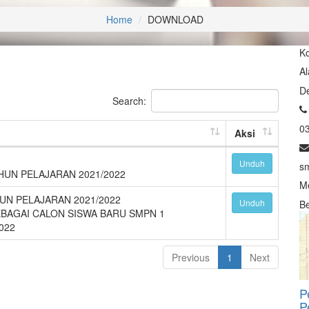
Home
DOWNLOAD
K
Al
D
Search:
0
Aksi
Unduh
s
HUN PELAJARAN 2021/2022
Me
UN PELAJARAN 2021/2022
Unduh
Be
EBAGAI CALON SISWA BARU SMPN 1
022
Previous
1
Next
P
P