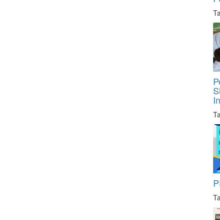
Ta
P
S
I
Ta
P
Ta