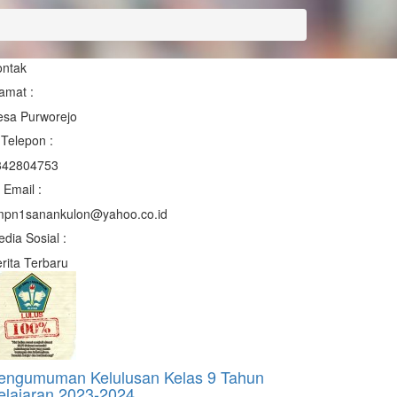
ontak
amat :
esa Purworejo
Telepon :
342804753
Email :
mpn1sanankulon@yahoo.co.id
dia Sosial :
rita Terbaru
engumuman Kelulusan Kelas 9 Tahun
elajaran 2023-2024