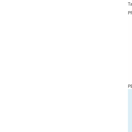
Ta
P
P